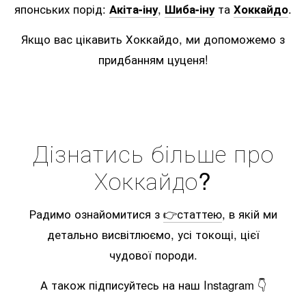
японських порід:
Акіта-іну
,
Шиба-іну
та
Хоккайдо
.
Якщо вас цікавить Хоккайдо, ми допоможемо з
придбанням цуценя!
Дізнатись більше про
Хоккайдо?
Радимо ознайомитися з
👉статтею
, в якій ми
детально висвітлюємо, усі токощі, цієї
чудової породи.
А також підписуйтесь на наш Instagram 👇