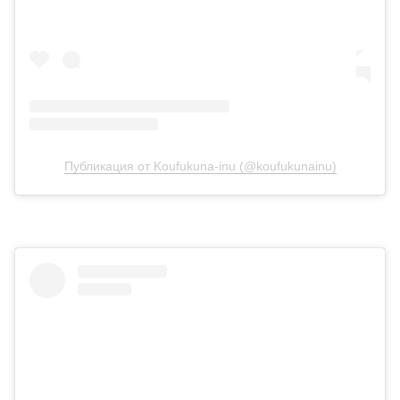
Публикация от Koufukuna-inu (@koufukunainu)