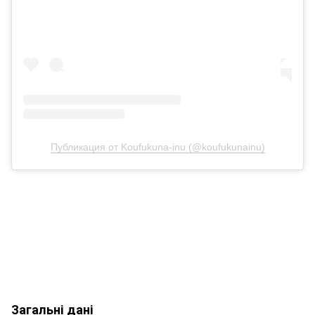
Публикация от Koufukuna-inu (@koufukunainu)
Загальні дані