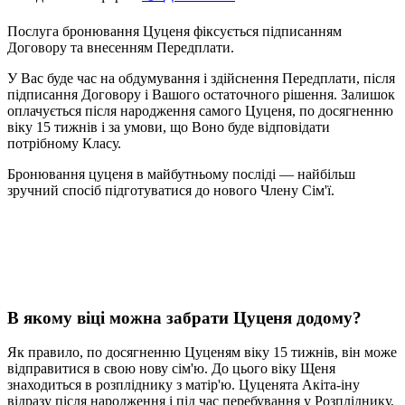
Послуга бронювання Цуценя фіксується підписанням
Договору та внесенням Передплати.
У Вас буде час на обдумування і здійснення Передплати, після
підписання Договору і Вашого остаточного рішення. Залишок
оплачується після народження самого Цуценя, по досягненню
віку 15 тижнів і за умови, що Воно буде відповідати
потрібному Класу.
Бронювання цуценя в майбутньому посліді — найбільш
зручний спосіб підготуватися до нового Члену Сім'ї.
В якому віці можна забрати Цуценя додому?
Як правило, по досягненню Цуценям віку 15 тижнів, він може
відправитися в свою нову сім'ю. До цього віку Щеня
знаходиться в розпліднику з матір'ю. Цуценята Акіта-іну
відразу після народження і під час перебування у Розпліднику,