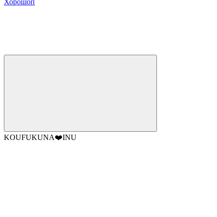
Хорошоп
KOUFUKUNA❤️INU