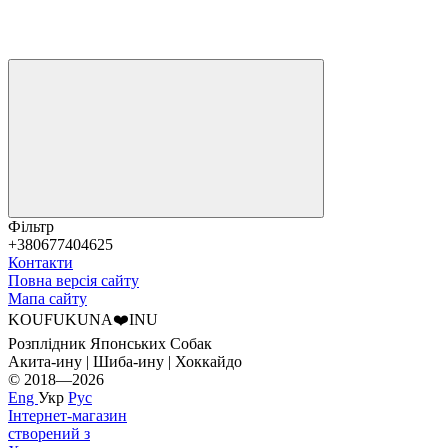
Фільтр
+380677404625
Контакти
Повна версія сайту
Мапа сайту
KOUFUKUNA❤️INU
Розплідник Японських Собак
Акита-ину | Шиба-ину | Хоккайдо
© 2018—2026
Eng
Укр
Рус
Інтернет-магазин
створений з