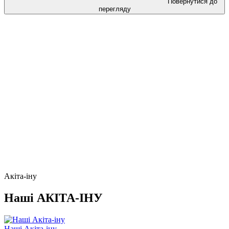
Повернутися до
перегляду
Акіта-іну
Наші АКІТА-ІНУ
Наші Акіта-іну