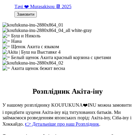
Тачі ❤️ Murasakisou 📆 2025
Замовити
Розплідник Акіта-іну
У нашому розпліднику KOUFUKUNA❤️INU можна замовити
і придбати цуценя Акіта-іну від титулованих батьків. Ми
займаємося розведенням японських порід: Акіта-іну, Сіба-іну і
Хоккайдо.
👉 Детальніше про наш Розплідник
.