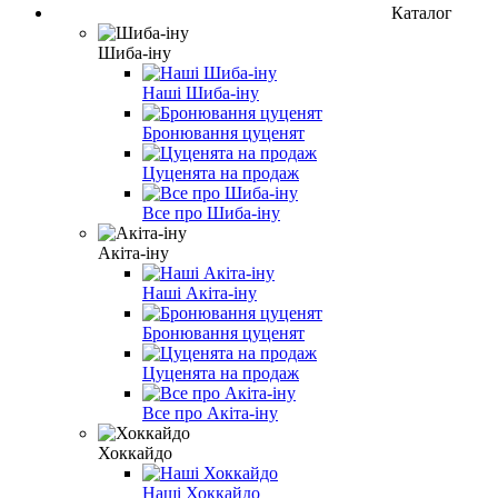
Каталог
Шиба-іну
Наші Шиба-іну
Бронювання цуценят
Цуценята на продаж
Все про Шиба-іну
Акіта-іну
Наші Акіта-іну
Бронювання цуценят
Цуценята на продаж
Все про Акіта-іну
Хоккайдо
Наші Хоккайдо