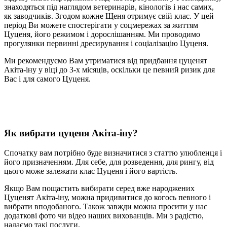
знаходяться під наглядом ветеринарів, кінологів і нас самих,
як заводчиків. Згодом кожне Щеня отримує свій клас. У цей
період Ви можете спостерігати у соцмережах за життям
Цуценя, його режимом і дорослішанням. Ми проводимо
прогулянки первинні дресирування і соціалізацію Цуценя.
Ми рекомендуємо Вам утриматися від придбання цуценят
Акіта-іну у віці до 3-х місяців, оскільки це певний ризик для
Вас і для самого Цуценя.
Як вибрати цуценя Акіта-іну?
Спочатку вам потрібно буде визначитися з статтю улюбленця і
його призначенням. Для себе, для розведення, для рингу, від
цього може залежати клас Цуценя і його вартість.
Якщо Вам пощастить вибирати серед вже народжених
Цуценят Акіта-іну, можна придивитися до когось певного і
вибрати вподобаного. Також завжди можна просити у нас
додаткові фото чи відео наших вихованців. Ми з радістю,
надаємо такі послуги.