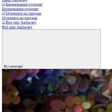
Бронювання цуценят
Цуценята на продаж
Все про Акіта-іну
Всі категорії