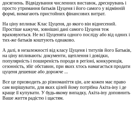
досягнень. Відвідування численних виставок, дресирувань і
просто утримання батьків Цуценя і його самого у відмінній
формі, вимагають пристойних фінансових витрат.
На ціну впливає Клас Цуценя, до якого він віднесений.
Простіше кажучи, зовнішні дані самого Цуценя теж
враховуються. Не всі Цуценята одного посліду або від одних і
тих-же батьків коштують однаково.
А далі, в незалежності від класу Цуценя і титулів його Батьків,
на ціну впливають: документи, щеплення і довідки,
популярність і поширеність породи в регіоні, конкуренція,
сезонність, збіг обставин, при яких хтось намагається продати
цуценя дешевше або дорожче ...
Все це призводить до різноманіття цін, але кожен має право
сам вирішувати, для яких цілей йому потрібна Акіта-іну і де
краще її купувати. У будь-якому випадку, Акіта-іну доповнить
Ваше життя радістю і щастям.