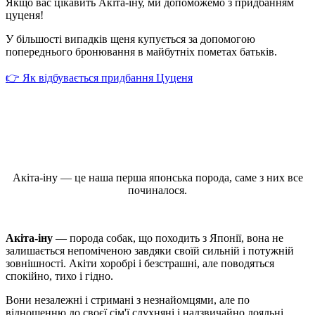
Якщо вас цікавить Акіта-іну, ми допоможемо з придбанням
цуценя!
У більшості випадків щеня купується за допомогою
попереднього бронювання в майбутніх пометах батьків.
👉 Як відбувається придбання Цуценя
Акіта-іну — це наша перша японська порода, саме з них все
починалося.
Акіта-іну
— порода собак, що походить з Японії, вона не
залишається непоміченою завдяки своїй сильній і потужній
зовнішності. Акіти хоробрі і безстрашні, але поводяться
спокійно, тихо і гідно.
Вони незалежні і стримані з незнайомцями, але по
відношенню до своєї сім'ї слухняні і надзвичайно лояльні,