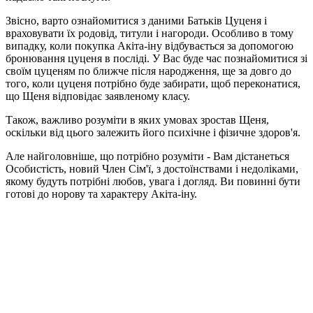
Звісно, варто ознайомитися з даними Батьків Цуценя і
враховувати їх родовід, титули і нагороди. Особливо в тому
випадку, коли покупка Акіта-іну відбувається за допомогою
бронювання цуценя в посліді. У Вас буде час познайомитися зі
своїм цуценям по ближче після народження, ще за довго до
того, коли цуценя потрібно буде забирати, щоб переконатися,
що Щеня відповідає заявленому класу.
Також, важливо розуміти в яких умовах зростав Щеня,
оскільки від цього залежить його психічне і фізичне здоров'я.
Але найголовніше, що потрібно розуміти - Вам дістанеться
Особистість, новий Член Сім'ї, з достоїнствами і недоліками,
якому будуть потрібні любов, увага і догляд. Ви повинні бути
готові до норову та характеру Акіта-іну.