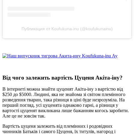
Публикация от Koufukuna-inu (@koufukunainu)
Від чого залежить вартість Цуценя Акіта-іну?
В інтернеті можна знайти цуценят Акіта-іну з вартістю від
$250 до $5000. Людині, яка не знайома зі світом племінного
розведення тварин, така різниця в ціні буде незрозуміла. На
перший погляд, усі цуценята однаково гарні, а різниця у
вартості цуценят викликана лише бажанням когось заробити.
Але це не зовсім так.
Вартість цуценя залежить від племінних і родовідних
чинників Батьків і самого Цуценя, їх титулів, нагород і