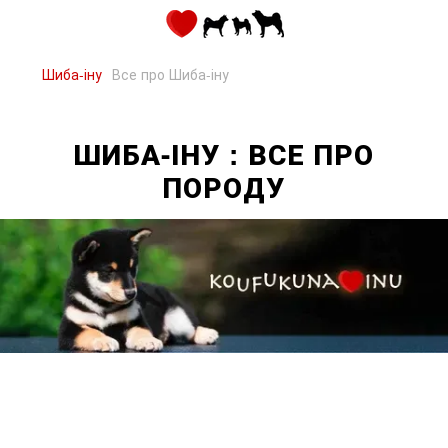
Шиба-іну
Все про Шиба-іну
ШИБА-ІНУ : ВСЕ ПРО
ПОРОДУ