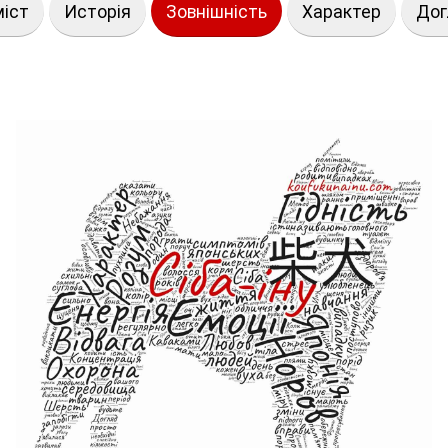
міст
Исторія
Зовнішність
Характер
Дог