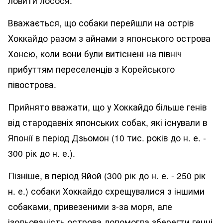
ловити лосося.
Вважається, що собаки перейшли на острів
Хоккайдо разом з айнами з японського острова
Хонсю, коли вони були витіснені на північ
прибуттям переселенців з Корейського
півострова.
Прийнято вважати, що у Хоккайдо більше генів
від стародавніх японських собак, які існували в
Японії в період Дзьомон (10 тис. років до н. е. -
300 рік до н. е.).
Пізніше, в період Яйой (300 рік до н. е. - 250 рік
н. е.) собаки Хоккайдо схрещувалися з іншими
собаками, привезеними з-за моря, але
ізольованість острова допомогла зберегти генні