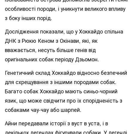
особливості породи, і уникнути великого впливу
з боку інших порід.
Дослідження показали, що у Хоккайдо спільна
ДНК з Рюкю Кеном з Окінави, які, як
вважається, несуть більше генів від
оригінальних собак періоду Дзьомон.
Генетичний склад Хоккайдо відносно безпечний
для схрещування з іншими породами собак.
Багато собак Хоккайдо мають синьо-чорний
язик, що може свідчити про їх спорідненість з
собаками чау-чау або шарпей.
Айни передавали історії з вуст в уста, і в
декількох легендах фігурували собаки. У легенді