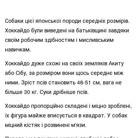
Собаки цієї японської породи середніх розмірів.
Хоккайдо були виведені на батьківщині завдяки
своїм робочим здібностям і мисливським
навичкам.
Хоккайдо дуже схожі на своїх земляків Акиту
або Сібу, за розміром вони щось середнє між
ними. Зріст псів становить 48-51 см, вага не
більше 30 кг. Суки дрібніше псів.
Хоккайдо пропорційно складені і міцно зроблені,
їх фігура майже вписується в квадрат. У собак
міцний кістяк і розвинені м'язи.