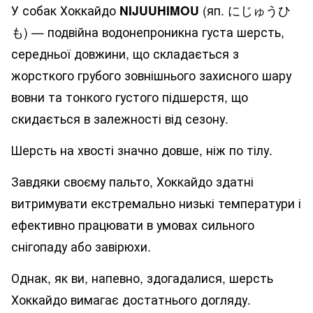
У собак Хоккайдо
NIJUUHIMOU
(яп. にじゅうひ
も) — подвійна водонепроникна густа шерсть,
середньої довжини, що складається з
жорсткого грубого зовнішнього захисного шару
вовни та тонкого густого підшерстя, що
скидається в залежності від сезону.
Шерсть на хвості значно довше, ніж по тілу.
Завдяки своєму пальто, Хоккайдо здатні
витримувати екстремально низькі температури і
ефективно працювати в умовах сильного
снігопаду або завірюхи.
Однак, як ви, напевно, здогадалися, шерсть
Хоккайдо вимагає достатнього догляду.