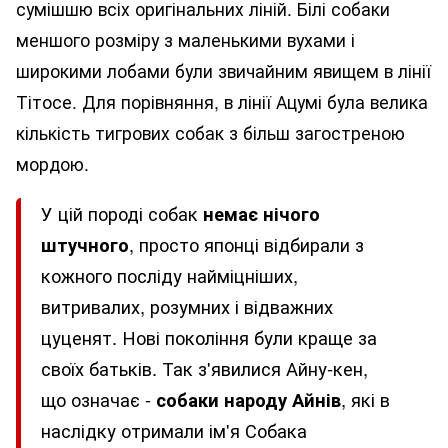
сумішшю всіх оригінальних ліній. Білі собаки
меншого розміру з маленькими вухами і
широкими лобами були звичайним явищем в лінії
Тітосе. Для порівняння, в лінії Ацумі була велика
кількість тигрових собак з більш загостреною
мордою.
У цій породі собак
немає нічого
штучного
, просто японці відбирали з
кожного посліду найміцніших,
витривалих, розумних і відважних
цуценят. Нові покоління були краще за
своїх батьків. Так з'явилися Айну-кен,
що означає -
собаки народу Айнів
, які в
наслідку отримали ім'я Собака