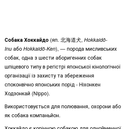
Собака Хоккайдо
(яп. 北海道犬,
Hokkaidō-
Inu
або
Hokkaidō-Ken
), — порода мисливських
собак, одна з шести аборигенних собак
шпіцевого типу в регістрі японської кінологічної
організації із захисту та збереження
споконвічно японських порід - Ніхонкен
Ходзонкай (Nippo).
Використовується для полювання, охорони або
як собака компаньйон.
Хоккайдо є корінною собакою для однойменної