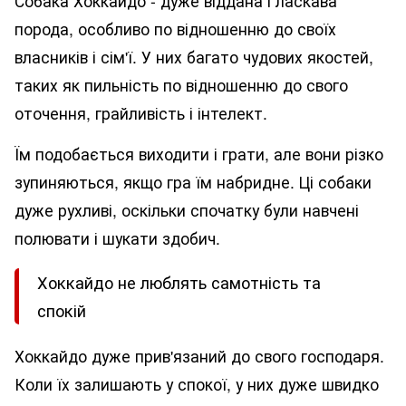
Собака Хоккайдо - дуже віддана і ласкава
порода, особливо по відношенню до своїх
власників і сім'ї. У них багато чудових якостей,
таких як пильність по відношенню до свого
оточення, грайливість і інтелект.
Їм подобається виходити і грати, але вони різко
зупиняються, якщо гра їм набридне. Ці собаки
дуже рухливі, оскільки спочатку були навчені
полювати і шукати здобич.
Хоккайдо не люблять самотність та
спокій
Хоккайдо дуже прив'язаний до свого господаря.
Коли їх залишають у спокої, у них дуже швидко