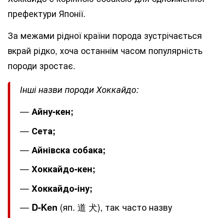
префектури Японії.
За межами рідної країни порода зустрічається
вкрай рідко, хоча останнім часом популярність
породи зростає.
Інші назви породи Хоккайдо:
Айну-кен;
Сета;
Айнівска собака;
Хоккайдо-кен;
Хоккайдо-іну;
D-Ken
(яп. 道 犬), так часто назву