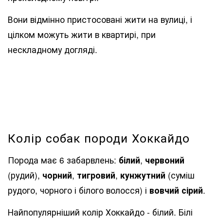
Вони відмінно пристосовані жити на вулиці, і
цілком можуть жити в квартирі, при
нескладному догляді.
Колір собак породи Хоккайдо
Порода має 6 забарвлень:
білий
,
червоний
(рудий),
чорний
,
тигровий
,
кунжутний
(суміш
рудого, чорного і білого волосся) і
вовчий сірий
.
Найпопулярніший колір Хоккайдо - білий. Білі