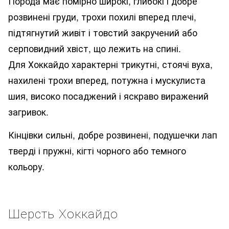
Порода має помірно широкі, глибокі і добре
розвинені груди, трохи похилі вперед плечі,
підтягнутий живіт і товстий закручений або
серповидний хвіст, що лежить на спині.
Для Хоккайдо характерні трикутні, стоячі вуха,
нахилені трохи вперед, потужна і мускулиста
шия, високо посаджений і яскраво виражений
загривок.
Кінцівки сильні, добре розвинені, подушечки лап
тверді і пружні, кігті чорного або темного
кольору.
Шерсть Хоккайдо