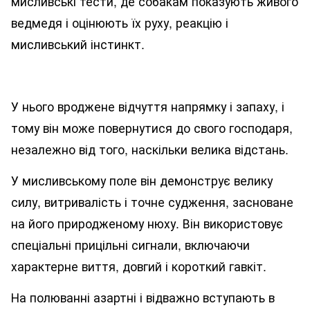
мисливські тести, де собакам показують живого
ведмедя і оцінюють їх руху, реакцію і
мисливський інстинкт.
У нього вроджене відчуття напрямку і запаху, і
тому він може повернутися до свого господаря,
незалежно від того, наскільки велика відстань.
У мисливському поле він демонструє велику
силу, витривалість і точне судження, засноване
на його природженому нюху. Він використовує
спеціальні прицільні сигнали, включаючи
характерне виття, довгий і короткий гавкіт.
На полюванні азартні і відважно вступають в