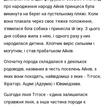
про народження народу Айнів принцеса була
викинута на берег на пустельному пляжі. Коли
вона плакала через своє тяжке положення,
з'явилася біла собака і принесла їй їжу. З цього
дня собака жила з нею, і одного разу у них
народилася дитина. Хлопчик виріс сильним і
могутнім, і став прабатьком Айнів.
Спочатку порода складалася з декількох
родоводів, названих в честь поселень Айнів, з
яких вони походять, найвідоміші з яких - Тітосе,
Хіраторі, Ацумі (Адзума) і Ювамідзава.
Сьогодні лінія Тітосе - єдина залишилася
справжня лінія, а інша частина породи є