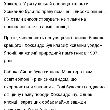
Хаккода. У рятувальній операції таланти
Хоккайдо були по праву помічені і високо оцінені,
і їх стали використовувати не тільки на
полюванні, але і в армії і поліції.
Проте, чисельність популяції як і раніше бажала
кращого і Хоккайдо був класифікований урядом
Японії, як живий природний пам'ятник в 1937
році.
Собака Айнов була визнана Міністерством
освіти Японії «рідкісним видом, що
охороняється законом». Тоді було затверджено
офіційну назву породи Хоккайдо-іну. Однак
японці і зараз цих собак майже завжди
називають Хоккайдо-кен.