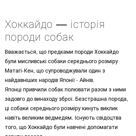
Хоккайдо — історія
породи собак
Вважається, що предками породи Хоккайдо
були мисливські собаки середнього розміру
Матагі-Кен, що супроводжували один з
найдавніших народів Японії - Айнів.
Японці привчили собак полювати разом з ними
задовго до винаходу зброї. Безстрашна порода,
ці собаки середнього розміру кинуть виклик
навіть великим ведмедям. Існують свідоцтва
того, що Хоккайдо були навчені допомагати