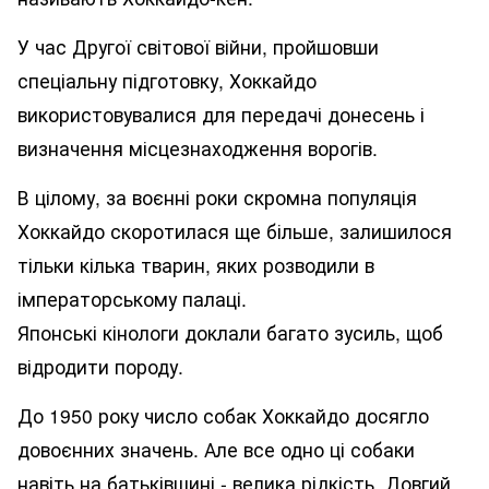
У час Другої світової війни, пройшовши
спеціальну підготовку, Хоккайдо
використовувалися для передачі донесень і
визначення місцезнаходження ворогів.
В цілому, за воєнні роки скромна популяція
Хоккайдо скоротилася ще більше, залишилося
тільки кілька тварин, яких розводили в
імператорському палаці.
Японські кінологи доклали багато зусиль, щоб
відродити породу.
До 1950 року число собак Хоккайдо досягло
довоєнних значень. Але все одно ці собаки
навіть на батьківщині - велика рідкість. Довгий