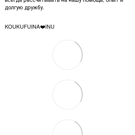
долгую дружбу.
KOUKUFUINA❤️INU